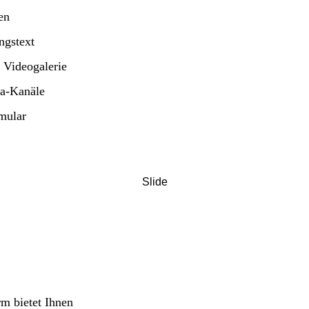
en
ngstext
 Videogalerie
a-Kanäle
mular
Slide
rm bietet Ihnen